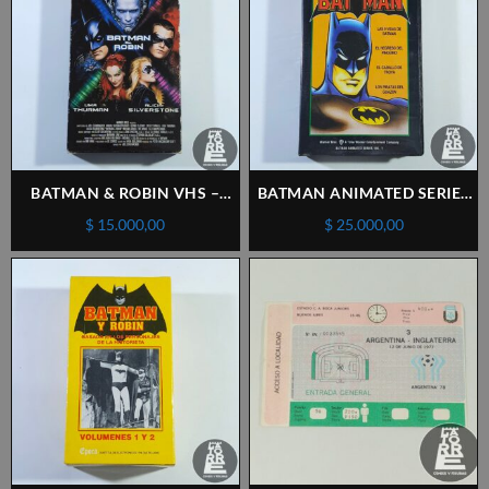
BATMAN & ROBIN VHS –
BATMAN ANIMATED SERIES
AVH – BUEN ESTADO
VOL.1 VHS – AVH –
$
15.000,00
$
25.000,00
IMPECABLE