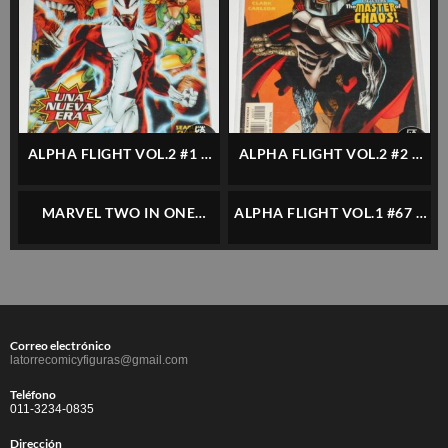
ALPHA FLIGHT VOL.2 #1 –
ALPHA FLIGHT VOL.2 #2 –
FORUM – ESPAÑOL
MARVEL – INGLÉS
MARVEL TWO IN ONE
ALPHA FLIGHT VOL.1 #67 –
ALPHA FLIGHT / LA MASA –
MARVEL – INGLÉS
RETAPADO – FORUM –
ESPAÑOL
Correo electrónico
latorrecomicyfiguras@gmail.com
Teléfono
011-3234-0835
Dirección