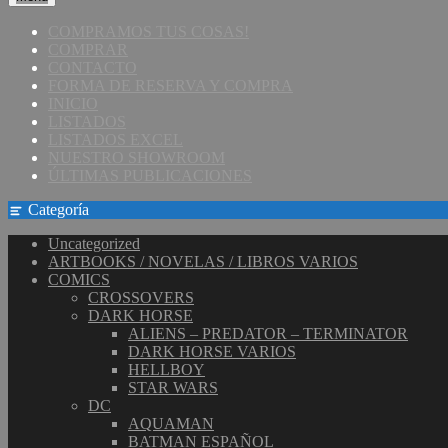
COMPRAMOS TUS COSAS!
COMPRAR
CONTACTO
FORMA DE RESERVA Y COMPRA
INICIO
LISTADOS
LISTADOS EXCEL
NUESTRO SHOWROOM
ÚLTIMAS PUBLICACIONES
Categoría
Uncategorized
ARTBOOKS / NOVELAS / LIBROS VARIOS
COMICS
CROSSOVERS
DARK HORSE
ALIENS – PREDATOR – TERMINATOR
DARK HORSE VARIOS
HELLBOY
STAR WARS
DC
AQUAMAN
BATMAN ESPAÑOL