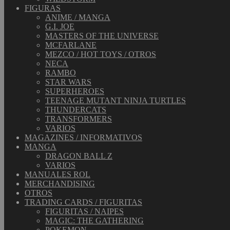
FIGURAS
ANIME / MANGA
G.I. JOE
MASTERS OF THE UNIVERSE
MCFARLANE
MEZCO / HOT TOYS / OTROS
NECA
RAMBO
STAR WARS
SUPERHEROES
TEENAGE MUTANT NINJA TURTLES
THUNDERCATS
TRANSFORMERS
VARIOS
MAGAZINES / INFORMATIVOS
MANGA
DRAGON BALL Z
VARIOS
MANUALES ROL
MERCHANDISING
OTROS
TRADING CARDS / FIGURITAS
FIGURITAS / NAIPES
MAGIC: THE GATHERING
POKEMON