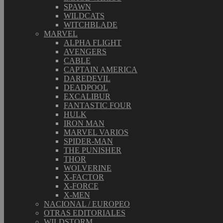
SPAWN
WILDCATS
WITCHBLADE
MARVEL
ALPHA FLIGHT
AVENGERS
CABLE
CAPTAIN AMERICA
DAREDEVIL
DEADPOOL
EXCALIBUR
FANTASTIC FOUR
HULK
IRON MAN
MARVEL VARIOS
SPIDER-MAN
THE PUNISHER
THOR
WOLVERINE
X-FACTOR
X-FORCE
X-MEN
NACIONAL / EUROPEO
OTRAS EDITORIALES
WILDSTORM