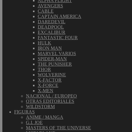
ALPHA FLIGHT
AVENGERS
CABLE
CAPTAIN AMERICA
DAREDEVIL
DEADPOOL
EXCALIBUR
FANTASTIC FOUR
HULK
IRON MAN
MARVEL VARIOS
SPIDER-MAN
THE PUNISHER
THOR
WOLVERINE
X-FACTOR
X-FORCE
X-MEN
NACIONAL / EUROPEO
OTRAS EDITORIALES
WILDSTORM
FIGURAS
ANIME / MANGA
G.I. JOE
MASTERS OF THE UNIVERSE