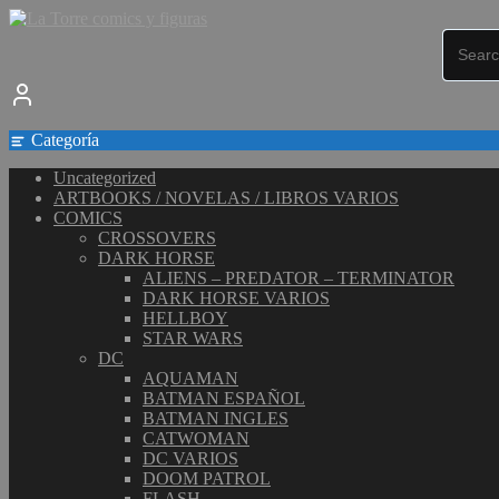
Saltar
al
contenido
Categoría
Uncategorized
ARTBOOKS / NOVELAS / LIBROS VARIOS
COMICS
CROSSOVERS
DARK HORSE
ALIENS – PREDATOR – TERMINATOR
DARK HORSE VARIOS
HELLBOY
STAR WARS
DC
AQUAMAN
BATMAN ESPAÑOL
BATMAN INGLES
CATWOMAN
DC VARIOS
DOOM PATROL
FLASH