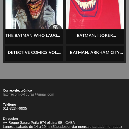
THE BATMAN WHO LAUGHS
BATMAN: I JOKER
#2 (VARIANT COVER) – DC –
(ELSEWORLDS) – ONE-SHOT
INGLÉS
– DC – INGLÉS
DETECTIVE COMICS VOL.1
BATMAN: ARKHAM CITY
#992 (VARIANT) – DC –
SPECIAL – DC – INGLÉS
INGLÉS
Correo electrónico
latorrecomicyfiguras@gmail.com
Teléfono
011-3234-0835
Dirección
Av. Roque Saenz Peña 974 oficina 9B - CABA
Lunes a sábado de 14 a 19 hs (Sábados enviar mensaje para abrir entrada)