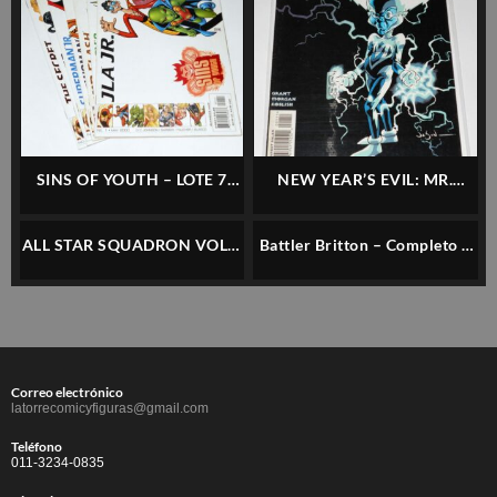
SINS OF YOUTH – LOTE 7
NEW YEAR’S EVIL: MR.
NÚMEROS – DC – INGLÉS
MXYZPTLK – DC – INGLÉS
ALL STAR SQUADRON VOL.1
Battler Britton – Completo 5
#60 – DC – INGLÉS
Números – Dc/wildstorm –
Inglés
Correo electrónico
latorrecomicyfiguras@gmail.com
Teléfono
011-3234-0835