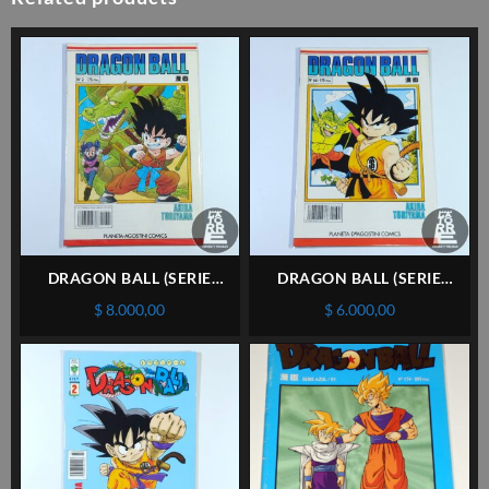
DRAGON BALL (SERIE
DRAGON BALL (SERIE
BLANCA) #2 – PLANETA –
BLANCA) #64 – PLANETA –
$
8.000,00
$
6.000,00
ESPAÑOL
ESPAÑOL