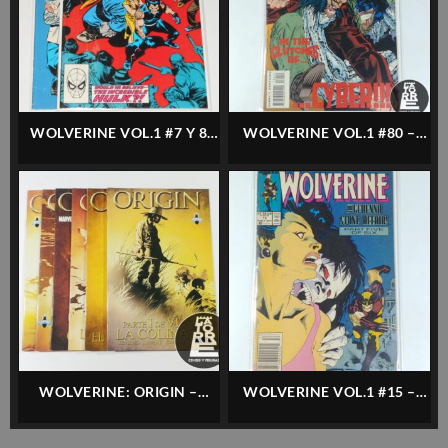
WOLVERINE VOL.1 #7 Y 8
WOLVERINE VOL.1 #80 –
(HULK MR.FIXIT COMPLETO)
MARVEL – INGLÉS
– MARVEL – INGLÉS
WOLVERINE: ORIGIN –
WOLVERINE VOL.1 #15 –
COMPLETO 6 NÚMEROS –
MARVEL – INGLÉS
CONOSUR – ESPAÑOL