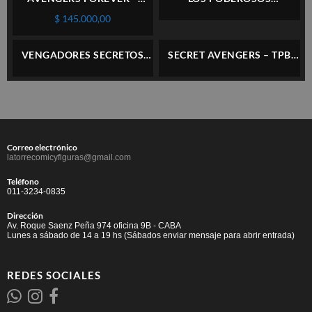
COMPLETO 12 NÚMEROS –
VENGADORES (MARVEL
$
145.000,00
MARVEL – INGLÉS
DELUXE) TOMO #3 – PANINI
– ESPAÑOL
VENGADORES SECRETOS
SECRET AVENGERS – TPB
#25 – PANINI – ESPAÑOL
VOL.1 – MARVEL – INGLÉS
Correo electrónico
latorrecomicyfiguras@gmail.com
Teléfono
011-3234-0835
Dirección
Av. Roque Saenz Peña 974 oficina 9B - CABA
Lunes a sábado de 14 a 19 hs (Sábados enviar mensaje para abrir entrada)
REDES SOCIALES