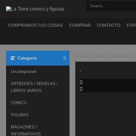
Saltar
al
contenido
COMPRAMOS TUS COSAS!
COMPRAR
CONTACTO
FOR
Home
/
COMICS
/
IMAGE
/
I
Categoría
Uncategorized
ARTBOOKS / NOVELAS /
LIBROS VARIOS
COMICS
FIGURAS
MAGAZINES /
INFORMATIVOS