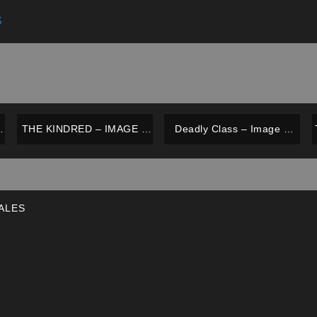
S
THE KINDRED – IMAGE –
Deadly Class – Image –
COMPLETO 4 NÚMEROS –
TPB Vol. 5 – Inglés
INGLÉS
ALES