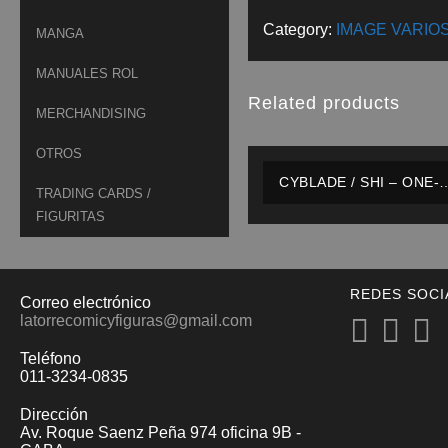
Category:
IMAGE VARIO
MANGA
MANUALES ROL
Related products
MERCHANDISING
OTROS
CYBLADE / SHI – ONE-
TRADING CARDS /
SHOT – IMAGE – INGLÉS
FIGURITAS
REDES SOCI
Correo electrónico
latorrecomicyfiguras@gmail.com
Teléfono
011-3234-0835
Dirección
Av. Roque Saenz Peña 974 oficina 9B -