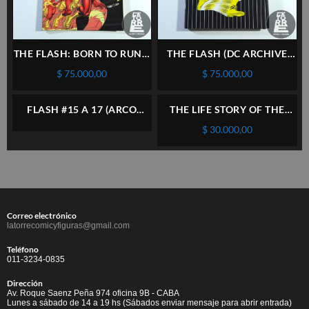
THE FLASH: BORN TO RUN –
THE FLASH (DC ARCHIVE
TPB – DC – INGLÉS
EDITIONS) VOL.1 – HC – DC
$
75.000,00
$
75.000,00
– INGLÉS
FLASH #15 A 17 (ARCO
THE LIFE STORY OF THE
COMPLETO) – PLANETA –
FLASH – TPB – DC – INGLÉS
$
30.000,00
ESPAÑOL
Correo electrónico
latorrecomicyfiguras@gmail.com
Teléfono
011-3234-0835
Dirección
Av. Roque Saenz Peña 974 oficina 9B - CABA
Lunes a sábado de 14 a 19 hs (Sábados enviar mensaje para abrir entrada)