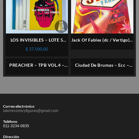
LOS INVISIBLES – LOTE 5
Jack Of Fables (dc / Vertigo) –
TOMOS – NORMA –
Tpb Vol.2 – Inglés
$
37.500,00
ESPAÑOL
PREACHER – TPB VOL.4 –
Ciudad De Brumas – Ecc –
DC / VERTIGO – INGLÉS
Vertigo – Español
Correo electrónico
latorrecomicyfiguras@gmail.com
Teléfono
011-3234-0835
Dirección