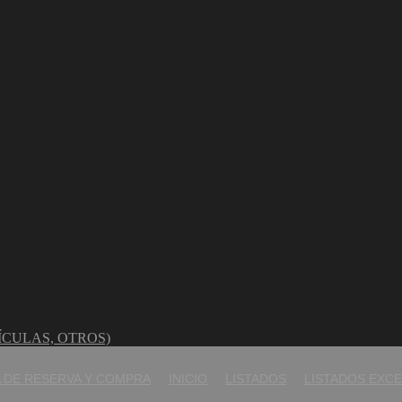
ÍCULAS, OTROS)
 DE RESERVA Y COMPRA
INICIO
LISTADOS
LISTADOS EXCE