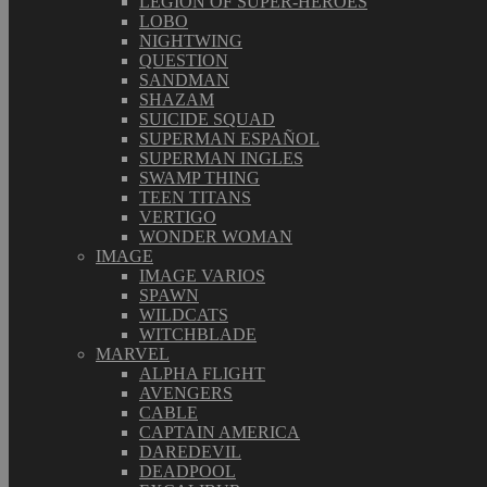
LEGION OF SUPER-HEROES
LOBO
NIGHTWING
QUESTION
SANDMAN
SHAZAM
SUICIDE SQUAD
SUPERMAN ESPAÑOL
SUPERMAN INGLES
SWAMP THING
TEEN TITANS
VERTIGO
WONDER WOMAN
IMAGE
IMAGE VARIOS
SPAWN
WILDCATS
WITCHBLADE
MARVEL
ALPHA FLIGHT
AVENGERS
CABLE
CAPTAIN AMERICA
DAREDEVIL
DEADPOOL