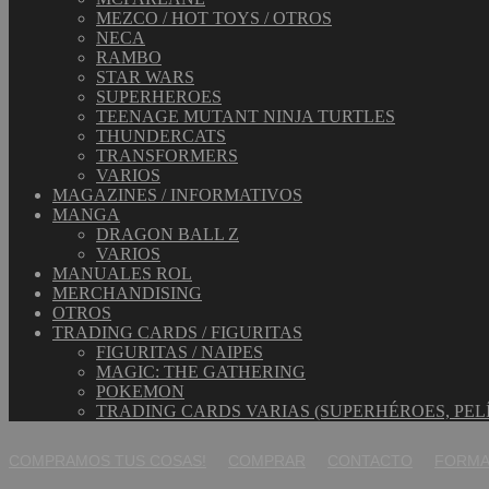
MEZCO / HOT TOYS / OTROS
NECA
RAMBO
STAR WARS
SUPERHEROES
TEENAGE MUTANT NINJA TURTLES
THUNDERCATS
TRANSFORMERS
VARIOS
MAGAZINES / INFORMATIVOS
MANGA
DRAGON BALL Z
VARIOS
MANUALES ROL
MERCHANDISING
OTROS
TRADING CARDS / FIGURITAS
FIGURITAS / NAIPES
MAGIC: THE GATHERING
POKEMON
TRADING CARDS VARIAS (SUPERHÉROES, PEL
COMPRAMOS TUS COSAS!
COMPRAR
CONTACTO
FORMA