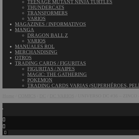
TEENAGE MUTANT NINJA TURTLES
THUNDERCATS
TRANSFORMERS
VARIOS
MAGAZINES / INFORMATIVOS
MANGA
DRAGON BALL Z
VARIOS
MANUALES ROL
MERCHANDISING
OTROS
TRADING CARDS / FIGURITAS
FIGURITAS / NAIPES
MAGIC: THE GATHERING
POKEMON
TRADING CARDS VARIAS (SUPERHÉROES, PEL
Home
/
COMICS
/
DC
/
DC VARIOS
/ UNIVERSO DC #36 – ZINCO