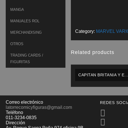
MANGA
MANUALES ROL
Category:
MARVEL VARI
MERCHANDISING
OTROS
Related products
TRADING CARDS /
FIGURITAS
CAPITAN BRITANIA Y EL
MI-13 TOMO #1 – PANINI 
ESPAÑOL
Correo electrónico
REDES SOCI
latorrecomicyfiguras@gmail.com
Teléfono
011-3234-0835
Dirección
Av. Roque Saenz Peña 974 oficina 9B -