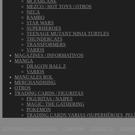
MCFARLANE
MEZCO / HOT TOYS / OTROS
NECA
RAMBO
STAR WARS
SUPERHEROES
TEENAGE MUTANT NINJA TURTLES
THUNDERCATS
TRANSFORMERS
VARIOS
MAGAZINES / INFORMATIVOS
MANGA
DRAGON BALL Z
VARIOS
MANUALES ROL
MERCHANDISING
OTROS
TRADING CARDS / FIGURITAS
FIGURITAS / NAIPES
MAGIC: THE GATHERING
POKEMON
TRADING CARDS VARIAS (SUPERHÉROES, PEL
COMPRAMOS TUS COSAS!
COMPRAR
CONTACTO
FORMA