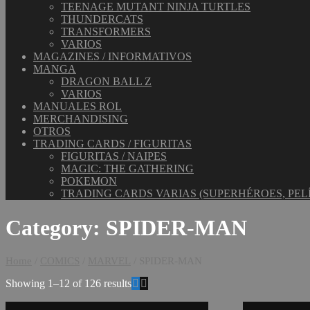
TEENAGE MUTANT NINJA TURTLES
THUNDERCATS
TRANSFORMERS
VARIOS
MAGAZINES / INFORMATIVOS
MANGA
DRAGON BALL Z
VARIOS
MANUALES ROL
MERCHANDISING
OTROS
TRADING CARDS / FIGURITAS
FIGURITAS / NAIPES
MAGIC: THE GATHERING
POKEMON
TRADING CARDS VARIAS (SUPERHÉROES, PEL
Category:
SPIDER-MAN
Home
/
COMICS
/
MARVEL
/ SPIDER-MAN
Showing 1–12 of 126 results