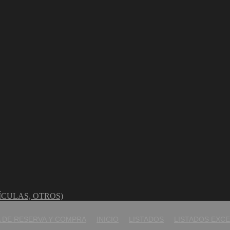
ÍCULAS, OTROS)
 DE RESERVA Y COMPRA
INICIO
LISTADOS
LISTADOS EXCE