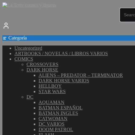
Saltar
al
contenido
Categoría
Uncategorized
ARTBOOKS / NOVELAS / LIBROS VARIOS
COMICS
CROSSOVERS
DARK HORSE
ALIENS – PREDATOR – TERMINATOR
DARK HORSE VARIOS
HELLBOY
STAR WARS
DC
AQUAMAN
BATMAN ESPAÑOL
BATMAN INGLES
CATWOMAN
DC VARIOS
DOOM PATROL
FLASH