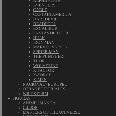
ALPHA FLIGHT
AVENGERS
CABLE
CAPTAIN AMERICA
DAREDEVIL
DEADPOOL
EXCALIBUR
FANTASTIC FOUR
HULK
IRON MAN
MARVEL VARIOS
SPIDER-MAN
THE PUNISHER
THOR
WOLVERINE
X-FACTOR
X-FORCE
X-MEN
NACIONAL / EUROPEO
OTRAS EDITORIALES
WILDSTORM
FIGURAS
ANIME / MANGA
G.I. JOE
MASTERS OF THE UNIVERSE