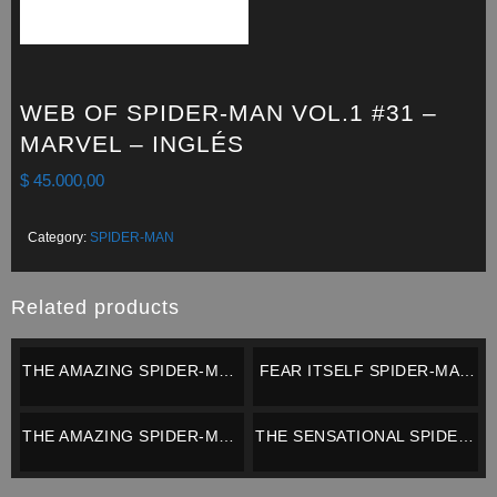
WEB OF SPIDER-MAN VOL.1 #31 –
MARVEL – INGLÉS
$
45.000,00
Category:
SPIDER-MAN
Related products
THE AMAZING SPIDER-MAN
FEAR ITSELF SPIDER-MAN
VOL.1 #416 – MARVEL –
#2 – MARVEL – INGLÉS
INGLÉS
THE AMAZING SPIDER-MAN
THE SENSATIONAL SPIDER-
VOL.1 #430 Y 431 (COSMIC
MAN #1 (VARIANT COVER)
CARNAGE COMPLETO) –
– MARVEL – INGLÉS