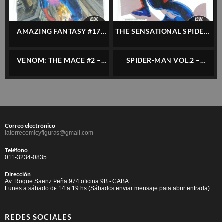
AMAZING FANTASY #17
THE SENSATIONAL SPIDER-
STARRING SPIDER-MAN –
MAN #1 (VARIANT COVER) –
ONE SHOT – MARVEL –
MARVEL – INGLÉS
VENOM: THE MACE #2 –
SPIDER-MAN VOL.2 –
INGLÉS
MARVEL – INGLÉS
COMPLETO 10 NÚMEROS –
VERTICE – ESPAÑOL
Correo electrónico
latorrecomicyfiguras@gmail.com
Teléfono
011-3234-0835
Dirección
Av. Roque Saenz Peña 974 oficina 9B - CABA
Lunes a sábado de 14 a 19 hs (Sábados enviar mensaje para abrir entrada)
REDES SOCIALES