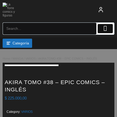
Saltar
al
contenido
Categoría
Home
/
MANGA
/
VARIOS
/ AKIRA TOMO #38 – EPIC COMICS – INGLÉS
AKIRA TOMO #38 – EPIC COMICS –
INGLÉS
$
225.000,00
Category:
VARIOS