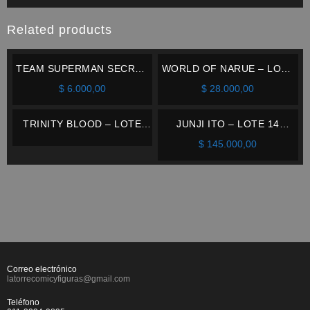
Related products
TEAM SUPERMAN SECRET
WORLD OF NARUE – LOTE
FILES – DC – INGLÉS
7 TOMOS (#1 A 7) – IVREA –
$
6.000,00
$
28.000,00
ESPAÑOL
TRINITY BLOOD – LOTE
JUNJI ITO – LOTE 14
TOMO 2 A 6 – IVREA –
TOMOS – IVREA – ESPAÑOL
$
145.000,00
ESPAÑOL
Correo electrónico
latorrecomicyfiguras@gmail.com
Teléfono