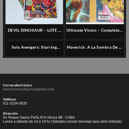
DEVIL DINOSAUR – LOTE 4
Ultimate Vision – Completo 2
NÚMEROS (1 AL 4) –
Números – Panini – Español
MARVEL – INGLES
Solo Avengers: Starring
Maverick: A La Sombra De La
Hawkeye – Lote 11 Números
Muerte (forum) – Español
Correo electrónico
latorrecomicyfiguras@gmail.com
Teléfono
011-3234-0835
Dirección
Av. Roque Saenz Peña 974 oficina 9B - CABA
Lunes a sábado de 14 a 19 hs (Sábados enviar mensaje para abrir entrada)