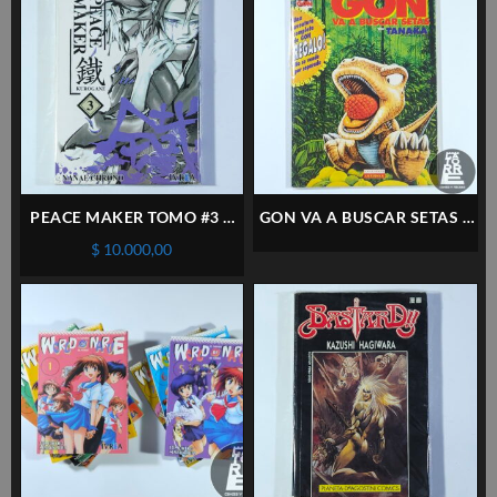
PEACE MAKER TOMO #3 –
GON VA A BUSCAR SETAS –
IVREA – ESPAÑOL (N )
LA CÚPULA – ESPAÑOL
$
10.000,00