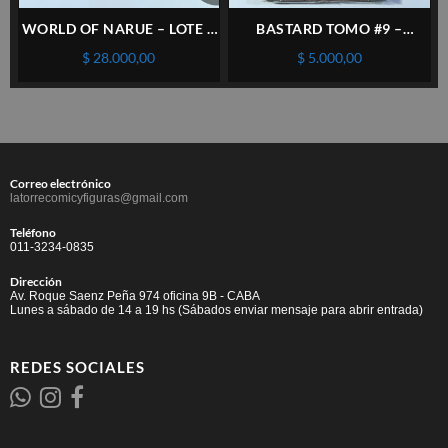
WORLD OF NARUE – LOTE 7
BASTARD TOMO #9 –
TOMOS (#1 A 7) – IVREA –
PLANETA – ESPAÑOL (N ) –
$
28.000,00
$
5.000,00
ESPAÑOL
Correo electrónico
latorrecomicyfiguras@gmail.com
Teléfono
011-3234-0835
Dirección
Av. Roque Saenz Peña 974 oficina 9B - CABA
Lunes a sábado de 14 a 19 hs (Sábados enviar mensaje para abrir entrada)
REDES SOCIALES