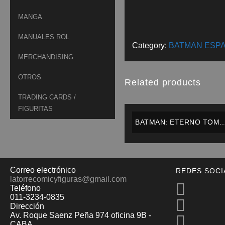
MANGA
MANUALES ROL
Category:
BATMAN ESP
MERCHANDISING
OTROS
Related products
TRADING CARDS /
FIGURITAS
BATMAN: ETERNO TOM
#4 – ECC – ESPAÑOL
Correo electrónico
REDES SOCI
latorrecomicyfiguras@gmail.com
Teléfono
011-3234-0835
Dirección
Av. Roque Saenz Peña 974 oficina 9B -
CABA