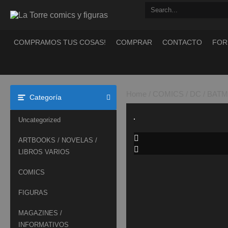
Saltar
al
contenido
COMPRAMOS TUS COSAS!
COMPRAR
CONTACTO
FOR
Home
/
COMICS
/
DC
/
BATM
Categoría
Uncategorized
ARTBOOKS / NOVELAS /
LIBROS VARIOS
COMICS
FIGURAS
MAGAZINES /
INFORMATIVOS