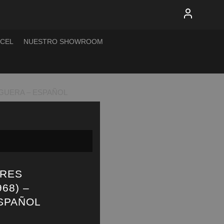
XCEL
NUESTRO SHOWROOM
UGUERA – ESPAÑOL
BRES
68) –
SPAÑOL