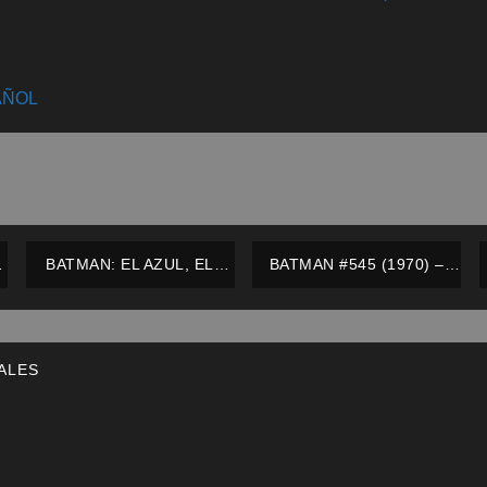
AÑOL
O
BATMAN: EL AZUL, EL
BATMAN #545 (1970) –
GRIS Y EL MURCIÉLAGO –
NOVARO – ESPAÑOL
ZINCO – ESPAÑOL
ALES