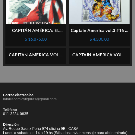
CAPITÁN AMÉRICA: EL
Captain America vol.3 #16 –
ELEGIDO – PANINI –
Marvel – Inglés
$
16.875,00
$
4.500,00
ESPAÑOL
CAPITÁN AMÉRICA VOL.2
CAPTAIN AMERICA VOL.1
#18 A 21 – ARCO COMPLETO
ANNUAL #8 – MARVEL –
– PANINI – ESPAÑOL
INGLÉS
Correo electrónico
latorrecomicyfiguras@gmail.com
Teléfono
011-3234-0835
Dirección
Av. Roque Saenz Peña 974 oficina 9B - CABA
Lunes a sábado de 14 a 19 hs (Sábados enviar mensaje para abrir entrada)