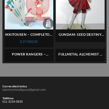
IKKITOUSEN – COMPLETO 9
GUNDAM: SEED DESTINY
TOMOS – IVREA – ESPAÑOL
RAH DX – ATHRUN ZALA –
$
27.000,00
MEGAHOUSE – IMPECABLE
POWER RANGERS –
FULLMETAL ALCHEMIST –
TIGERZORD X 2 PVC –
ALPHONSE & EDWARD
BANDAI
ELRIC (GASHAPON) –
SQUARE ENIX – IMPECABLE
Correo electrónico
latorrecomicyfiguras@gmail.com
Teléfono
011-3234-0835