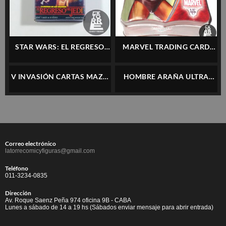
STAR WARS: EL REGRESO
MARVEL TRADING CARD
DEL JEDI – MAZO DE NAIPES
GAME VS SYSTEM – LATA
COMPLETO ORGINAL CON
WOLVERINE + 169 TCS –
V INVASIÓN CARTAS MAZO
HOMBRE ARAÑA ULTRA
CAJA – CROMY
CARDS SIN USO
ORIGINAL COMPLETO CON
FIGUS – FIGURITAS
CAJA
ORIGINALES A ELECCIÓN
Correo electrónico
latorrecomicyfiguras@gmail.com
Teléfono
011-3234-0835
Dirección
Av. Roque Saenz Peña 974 oficina 9B - CABA
Lunes a sábado de 14 a 19 hs (Sábados enviar mensaje para abrir entrada)