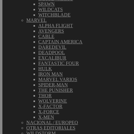
SPAWN
WILDCATS
WITCHBLADE
MARVEL
ALPHA FLIGHT
AVENGERS
CABLE
CAPTAIN AMERICA
DAREDEVIL
DEADPOOL
EXCALIBUR
FANTASTIC FOUR
HULK
IRON MAN
MARVEL VARIOS
SPIDER-MAN
THE PUNISHER
THOR
WOLVERINE
X-FACTOR
X-FORCE
X-MEN
NACIONAL / EUROPEO
OTRAS EDITORIALES
WILDSTORM