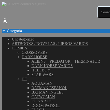
Saltar
al
contenido
Categoría
Uncategorized
ARTBOOKS / NOVELAS / LIBROS VARIOS
COMICS
CROSSOVERS
DARK HORSE
ALIENS – PREDATOR – TERMINATOR
DARK HORSE VARIOS
HELLBOY
STAR WARS
DC
AQUAMAN
BATMAN ESPAÑOL
BATMAN INGLES
CATWOMAN
DC VARIOS
DOOM PATROL
FLASH