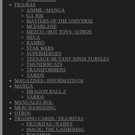
FIGURAS
ANIME / MANGA
G.I. JOE
MASTERS OF THE UNIVERSE
MCFARLANE
MEZCO / HOT TOYS / OTROS
NECA
RAMBO
STAR WARS
SUPERHEROES
TEENAGE MUTANT NINJA TURTLES
THUNDERCATS
TRANSFORMERS
VARIOS
MAGAZINES / INFORMATIVOS
MANGA
DRAGON BALL Z
VARIOS
MANUALES ROL
MERCHANDISING
OTROS
TRADING CARDS / FIGURITAS
FIGURITAS / NAIPES
MAGIC: THE GATHERING
POKEMON