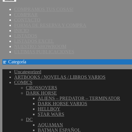
COMPRAMOS TUS COSAS!
COMPRAR
CONTACTO
FORMA DE RESERVA Y COMPRA
INICIO
LISTADOS
LISTADOS EXCEL
NUESTRO SHOWROOM
ÚLTIMAS PUBLICACIONES
Categoría
Uncategorized
ARTBOOKS / NOVELAS / LIBROS VARIOS
COMICS
CROSSOVERS
DARK HORSE
ALIENS – PREDATOR – TERMINATOR
DARK HORSE VARIOS
HELLBOY
STAR WARS
DC
AQUAMAN
BATMAN ESPAÑOL