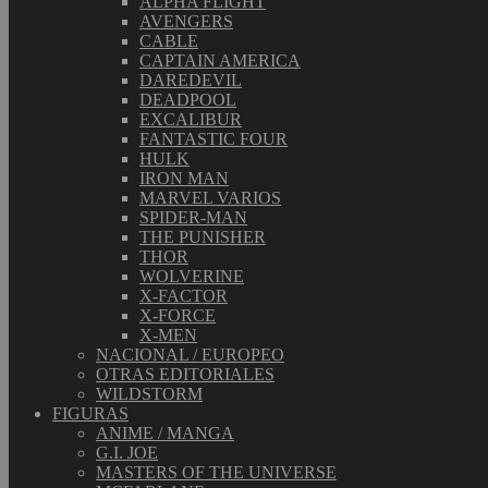
ALPHA FLIGHT
AVENGERS
CABLE
CAPTAIN AMERICA
DAREDEVIL
DEADPOOL
EXCALIBUR
FANTASTIC FOUR
HULK
IRON MAN
MARVEL VARIOS
SPIDER-MAN
THE PUNISHER
THOR
WOLVERINE
X-FACTOR
X-FORCE
X-MEN
NACIONAL / EUROPEO
OTRAS EDITORIALES
WILDSTORM
FIGURAS
ANIME / MANGA
G.I. JOE
MASTERS OF THE UNIVERSE