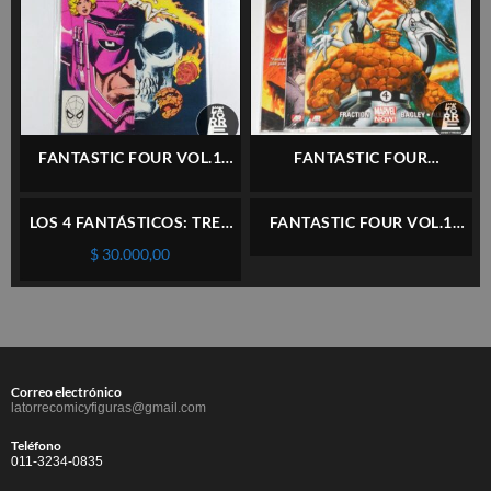
FANTASTIC FOUR VOL.1
FANTASTIC FOUR
#257 – MARVEL – INGLÉS
(FRACTION / ALLRED) –
COMPLETO 3 TPBS –
LOS 4 FANTÁSTICOS: TRES
FANTASTIC FOUR VOL.1
MARVEL – INGLÉS
(MARVEL SAGA) – PANINI –
#255 – MARVEL – INGLÉS
$
30.000,00
ESPAÑOL
Correo electrónico
latorrecomicyfiguras@gmail.com
Teléfono
011-3234-0835