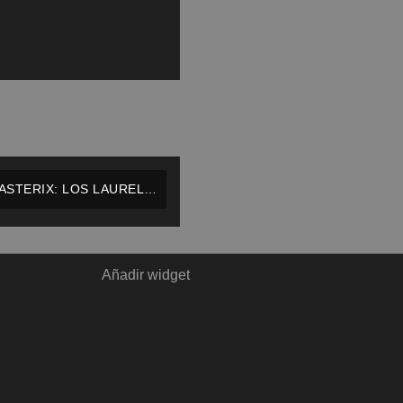
ASTERIX: LOS LAURELES
DEL CESAR – SALVAT –
ESPAÑOL
Añadir widget