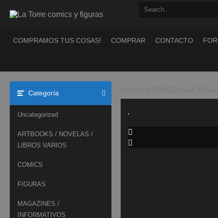
Saltar
al
contenido
COMPRAMOS TUS COSAS!
COMPRAR
CONTACTO
FOR
Home
/
COMICS
/
NACIONAL
Categoría
Uncategorized
ARTBOOKS / NOVELAS /
LIBROS VARIOS
COMICS
FIGURAS
MAGAZINES /
INFORMATIVOS