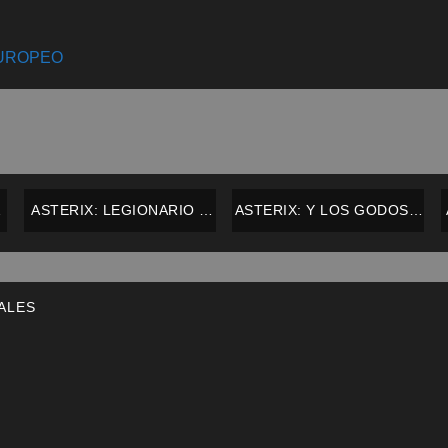
EUROPEO
ASTERIX: LEGIONARIO –
ASTERIX: Y LOS GODOS –
SALVAT – ESPAÑOL
SALVAT – ESPAÑOL
ALES