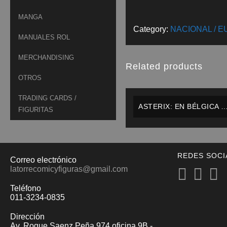
MANGA
Category:
NACIONAL / 
MANUALES ROL
MERCHANDISING
Related products
OTROS
TRADING CARDS /
ASTERIX: EN BÉLGICA –
FIGURITAS
SALVAT – ESPAÑOL
REDES SOCI
Correo electrónico
latorrecomicyfiguras@gmail.com
Teléfono
011-3234-0835
Dirección
Av. Roque Saenz Peña 974 oficina 9B -