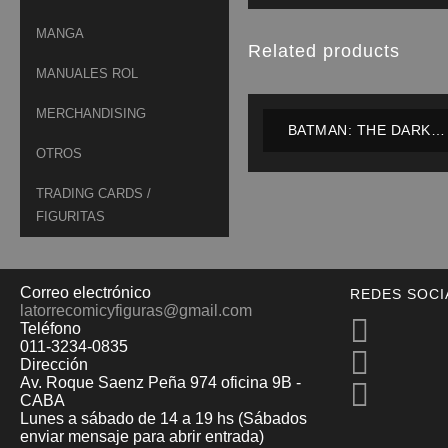
MANGA
Related products
MANUALES ROL
MERCHANDISING
BATMAN: THE DARK
KNIGHT RISES – BATMA
OTROS
002 – MAFEX –
IMPECABLE/ EN CAJA –
TRADING CARDS /
FIGURITAS
Correo electrónico
REDES SOCI
latorrecomicyfiguras@gmail.com
Teléfono
011-3234-0835
Dirección
Av. Roque Saenz Peña 974 oficina 9B -
CABA
Lunes a sábado de 14 a 19 hs (Sábados
enviar mensaje para abrir entrada)