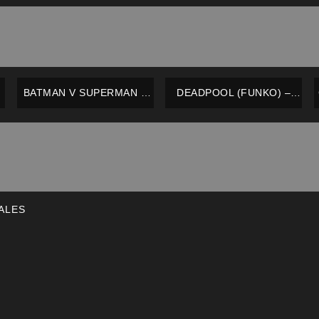
BATMAN V SUPERMAN –
DEADPOOL (FUNKO) –
N
BATMAN (JUSTICE
DEADPOOL (JAPANESE
EDITION) #628
VINYL – LIMITED EDITION)
NENDOROID (ORIGINAL) –
– FUNKO
GOODSMILE – NUEVO /
EN CAJA
ALES