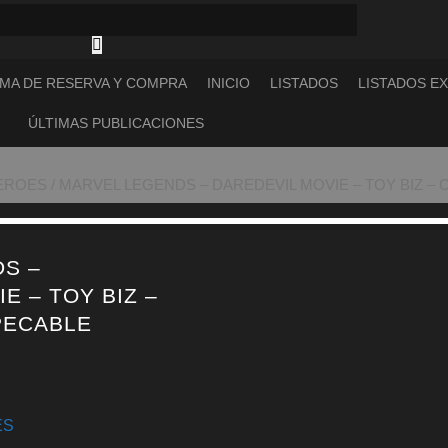
MA DE RESERVA Y COMPRA
INICIO
LISTADOS
LISTADOS E
ÚLTIMAS PUBLICACIONES
EROES
/ MARVEL LEGENDS – DAREDEVIL MOVIE – TOY BIZ –
S –
E – TOY BIZ –
PECABLE
ES