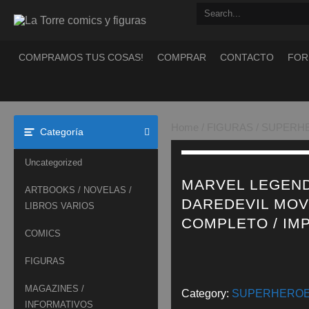
Saltar
al
contenido
COMPRAMOS TUS COSAS!
COMPRAR
CONTACTO
FOR
Home
/
FIGURAS
/
SUPERH
Categoría
Uncategorized
MARVEL LEGEND
ARTBOOKS / NOVELAS /
DAREDEVIL MOVI
LIBROS VARIOS
COMPLETO / IM
COMICS
FIGURAS
MAGAZINES /
Category:
SUPERHERO
INFORMATIVOS