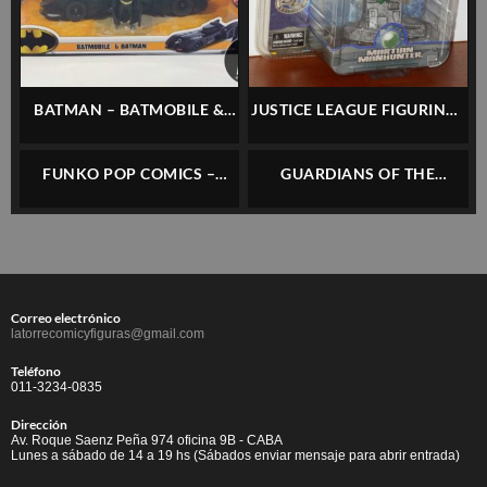
BATMAN – BATMOBILE &
JUSTICE LEAGUE FIGURINES
BATMAN (METALS DIE CAST)
– MARTIAN MANHUNTER –
– JADA – IMPECABLE / EN
MONOGRAM – NUEVO EN
FUNKO POP COMICS –
GUARDIANS OF THE
CAJA –
BLISTER
HELLBOY 01 – FUNKO –
GALAXY VOL.2 – DANCING
NUEVO / ORIGINAL
BABY GROOT – HASBRO –
IMPECABLE / FUNCIONA
Correo electrónico
latorrecomicyfiguras@gmail.com
Teléfono
011-3234-0835
Dirección
Av. Roque Saenz Peña 974 oficina 9B - CABA
Lunes a sábado de 14 a 19 hs (Sábados enviar mensaje para abrir entrada)