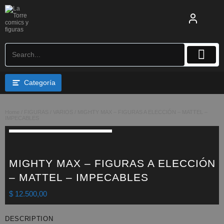
Saltar
al
contenido
Categoría
Home
/
FIGURAS
/
VARIOS
/ MIGHTY MAX – FIGURAS A ELECCIÓN – MATTEL –
IMPECABLES
MIGHTY MAX – FIGURAS A ELECCIÓN
– MATTEL – IMPECABLES
$
12.500,00
DESCRIPTION