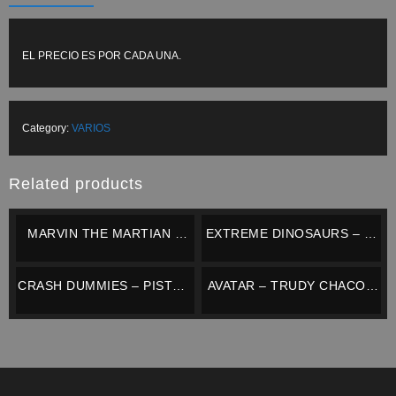
EL PRECIO ES POR CADA UNA.
Category:
VARIOS
Related products
MARVIN THE MARTIAN –
EXTREME DINOSAURS – T-
PLAYMATES
BONE + DINO CHOPPER –
MATTEL – IMPECABLE
CRASH DUMMIES – PISTON
AVATAR – TRUDY CHACON
HEAD -TYCO – COMPLETO
– MATTEL – NUEVO
/ IMPECABLE