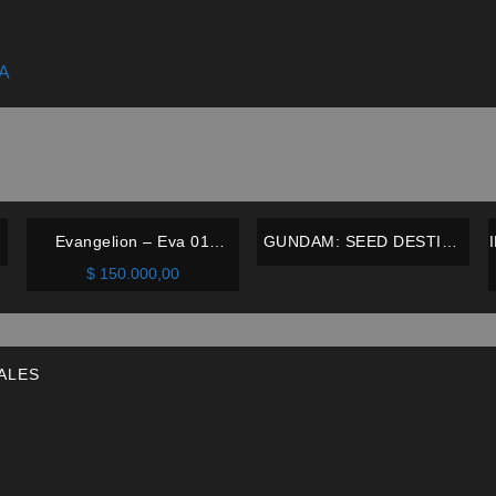
A
A
Evangelion – Eva 01
GUNDAM: SEED DESTINY
(Awakened ver.) – Sega –
RAH DX – ATHRUN ZALA –
$
150.000,00
Nuevo
MEGAHOUSE –
IMPECABLE
ALES