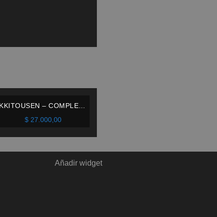
IKKITOUSEN – COMPLETO
9 TOMOS – IVREA –
$
27.000,00
ESPAÑOL
Añadir widget