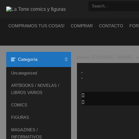
Saltar
al
contenido
COMPRAMOS TUS COSAS!
COMPRAR
CONTACTO
FOR
Home
/
FIGURAS
/
ANIME /
Categoría
Uncategorized
ARTBOOKS / NOVELAS /
LIBROS VARIOS
COMICS
FIGURAS
MAGAZINES /
INFORMATIVOS