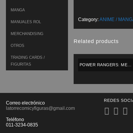
MANGA
Category:
ANIME / MANG
MANUALES ROL
MERCHANDISING
Related products
OTROS
TRADING CARDS /
FIGURITAS
POWER RANGERS: MEG
FORCE – ARMORED
ULTRA MODE RED
RANGER – BANDAI
REDES SOCI
Correo electrónico
latorrecomicyfiguras@gmail.com
Teléfono
011-3234-0835