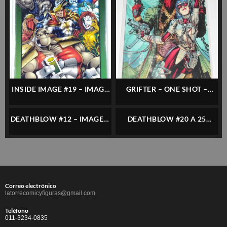
INSIDE IMAGE #19 – IMAGE
GRIFTER – ONE SHOT –
– INGLÉS
IMAGE – INGLÉS
DEATHBLOW #12 – IMAGE –
DEATHBLOW #20 A 25
INGLÉS
(«BROTHERS IN ARMS» –
COMPLETO) – IMAGE –
INGLÉS
Correo electrónico
latorrecomicyfiguras@gmail.com
Teléfono
011-3234-0835