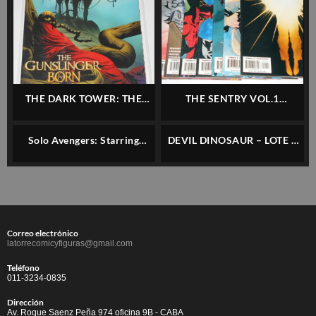
THE DARK TOWER: THE
THE SENTRY VOL.1
GUNSLINGER BORN #2E
COMPLETO + 4 ESPECIALES
(VARIANT) – MARVEL –
(1ER AP. SENTRY) – MARVEL
Solo Avengers: Starring
DEVIL DINOSAUR – LOTE 4
INGLÉS
– INGLÉS
Hawkeye – Lote 11 Números
NÚMEROS (1 AL 4) –
MARVEL – INGLES
Correo electrónico
latorrecomicyfiguras@gmail.com
Teléfono
011-3234-0835
Dirección
Av. Roque Saenz Peña 974 oficina 9B - CABA