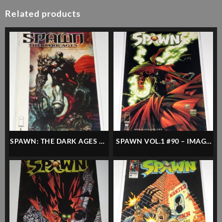
Related products
SPAWN: THE DARK AGES #6
SPAWN VOL.1 #90 – IMAGE
– IMAGE – INGLÉS
– INGLÉS