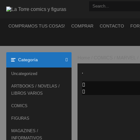
Saltar
al
contenido
COMPRAMOS TUS COSAS!
COMPRAR
CONTACTO
FOR
Home
/
COMICS
/
MARVEL
/
Categoría
Uncategorized
ARTBOOKS / NOVELAS /
LIBROS VARIOS
COMICS
FIGURAS
MAGAZINES /
INFORMATIVOS