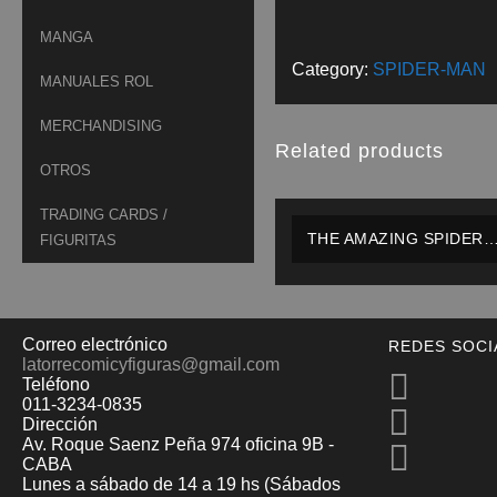
MANGA
Category:
SPIDER-MAN
MANUALES ROL
MERCHANDISING
Related products
OTROS
TRADING CARDS /
THE AMAZING SPIDER-
FIGURITAS
MAN: THE FANTASTIC
SPIDER-MAN – TPB –
MARVEL – INGLÉS
Correo electrónico
REDES SOCI
latorrecomicyfiguras@gmail.com
Teléfono
011-3234-0835
Dirección
Av. Roque Saenz Peña 974 oficina 9B -
CABA
Lunes a sábado de 14 a 19 hs (Sábados