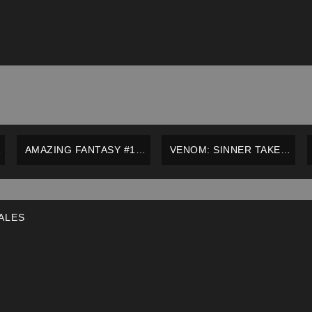
AMAZING FANTASY #17
VENOM: SINNER TAKES
STARRING SPIDER-MAN –
ALL #4 – MARVEL –
ONE SHOT – MARVEL –
INGLÉS
INGLÉS
ALES