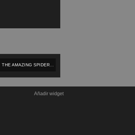
THE AMAZING SPIDER-
MAN VOL.1 #648
(VARIANT COVER) –
MARVEL – INGLÉS
Añadir widget