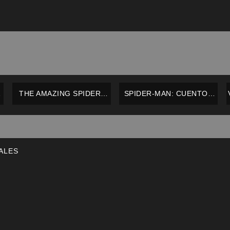
THE AMAZING SPIDER-
SPIDER-MAN: CUENTOS
MAN: THE FANTASTIC
DE HADAS – PANINI –
SPIDER-MAN – TPB –
ESPAÑOL
–
MARVEL – INGLÉS
ALES