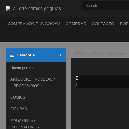
Saltar
al
contenido
COMPRAMOS TUS COSAS!
COMPRAR
CONTACTO
FOR
Home
/
COMICS
/
MARVEL
/
Categoría
Uncategorized
ARTBOOKS / NOVELAS /
LIBROS VARIOS
COMICS
FIGURAS
MAGAZINES /
INFORMATIVOS