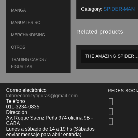
Category:
SPIDER-MAN
MANGA
MANUALES ROL
Related products
MERCHANDISING
OTROS
THE AMAZING SPIDER-
TRADING CARDS /
MAN VOL.1 #430 Y 431
FIGURITAS
(COSMIC CARNAGE
COMPLETO) – MARVEL 
INGLÉS
Correo electrónico
REDES SOCI
latorrecomicyfiguras@gmail.com
Teléfono
011-3234-0835
Dirección
Av. Roque Saenz Peña 974 oficina 9B -
CABA
Lunes a sábado de 14 a 19 hs (Sábados
enviar mensaje para abrir entrada)