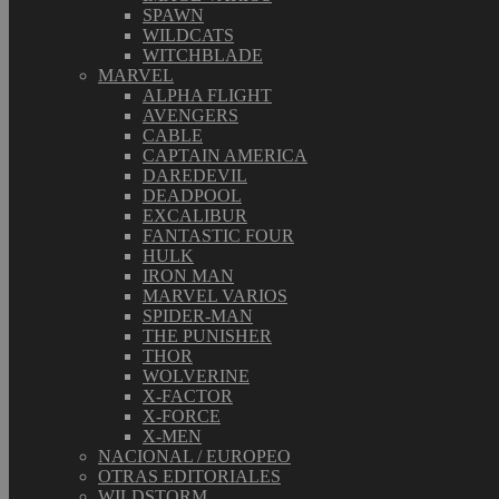
SPAWN
WILDCATS
WITCHBLADE
MARVEL
ALPHA FLIGHT
AVENGERS
CABLE
CAPTAIN AMERICA
DAREDEVIL
DEADPOOL
EXCALIBUR
FANTASTIC FOUR
HULK
IRON MAN
MARVEL VARIOS
SPIDER-MAN
THE PUNISHER
THOR
WOLVERINE
X-FACTOR
X-FORCE
X-MEN
NACIONAL / EUROPEO
OTRAS EDITORIALES
WILDSTORM