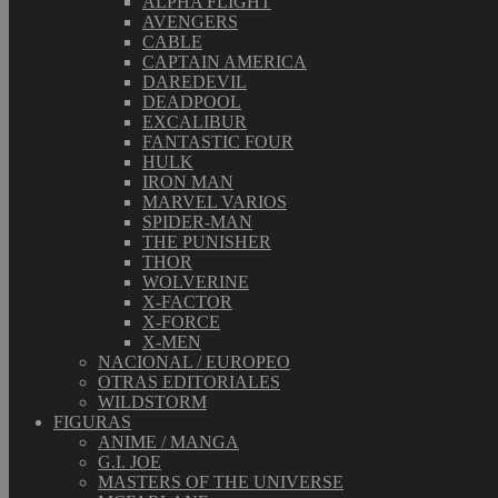
ALPHA FLIGHT
AVENGERS
CABLE
CAPTAIN AMERICA
DAREDEVIL
DEADPOOL
EXCALIBUR
FANTASTIC FOUR
HULK
IRON MAN
MARVEL VARIOS
SPIDER-MAN
THE PUNISHER
THOR
WOLVERINE
X-FACTOR
X-FORCE
X-MEN
NACIONAL / EUROPEO
OTRAS EDITORIALES
WILDSTORM
FIGURAS
ANIME / MANGA
G.I. JOE
MASTERS OF THE UNIVERSE