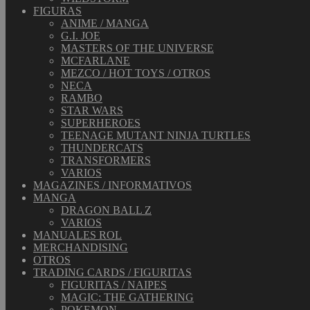
FIGURAS
ANIME / MANGA
G.I. JOE
MASTERS OF THE UNIVERSE
MCFARLANE
MEZCO / HOT TOYS / OTROS
NECA
RAMBO
STAR WARS
SUPERHEROES
TEENAGE MUTANT NINJA TURTLES
THUNDERCATS
TRANSFORMERS
VARIOS
MAGAZINES / INFORMATIVOS
MANGA
DRAGON BALL Z
VARIOS
MANUALES ROL
MERCHANDISING
OTROS
TRADING CARDS / FIGURITAS
FIGURITAS / NAIPES
MAGIC: THE GATHERING
POKEMON