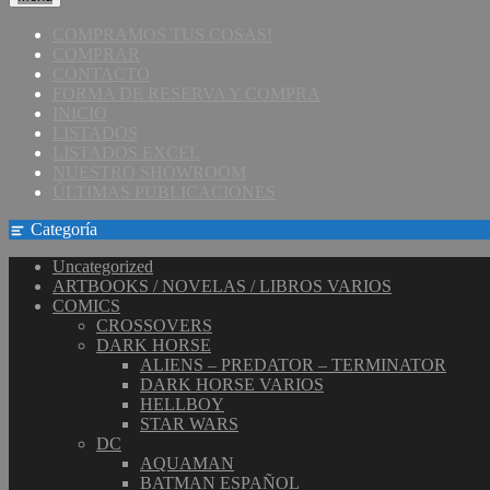
COMPRAMOS TUS COSAS!
COMPRAR
CONTACTO
FORMA DE RESERVA Y COMPRA
INICIO
LISTADOS
LISTADOS EXCEL
NUESTRO SHOWROOM
ÚLTIMAS PUBLICACIONES
Categoría
Uncategorized
ARTBOOKS / NOVELAS / LIBROS VARIOS
COMICS
CROSSOVERS
DARK HORSE
ALIENS – PREDATOR – TERMINATOR
DARK HORSE VARIOS
HELLBOY
STAR WARS
DC
AQUAMAN
BATMAN ESPAÑOL