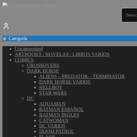
Saltar
al
contenido
Categoría
Uncategorized
ARTBOOKS / NOVELAS / LIBROS VARIOS
COMICS
CROSSOVERS
DARK HORSE
ALIENS – PREDATOR – TERMINATOR
DARK HORSE VARIOS
HELLBOY
STAR WARS
DC
AQUAMAN
BATMAN ESPAÑOL
BATMAN INGLES
CATWOMAN
DC VARIOS
DOOM PATROL
FLASH