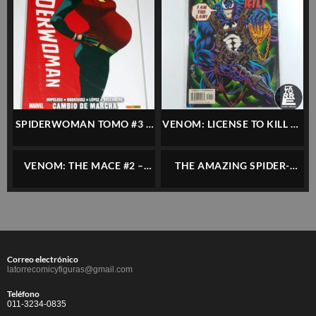
SPIDERWOMAN TOMO #3 –
VENOM: LICENSE TO KILL #1
PANINI – ESPAÑOL
– MARVEL – INGLÉS
VENOM: THE MACE #2 –
THE AMAZING SPIDER-
MARVEL – INGLÉS
MAN: THE SHORT
HALLOWEEN – HC –
MARVEL – INGLÉS
Correo electrónico
latorrecomicyfiguras@gmail.com
Teléfono
011-3234-0835