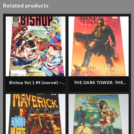
Related products
Bishop Vol.1 #4 (marvel) –
THE DARK TOWER: THE
Inglés
GUNSLINGER BORN #1E
(VARIANT) – MARVEL –
INGLÉS