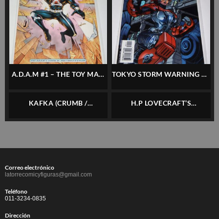
A.D.A.M #1 – THE TOY MAN
TOKYO STORM WARNING #1
– INGLÉS
– CLIFFHANGER – INGLÉS
KAFKA (CRUMB /
H.P LOVECRAFT’S
MAIROWITZ) – LA CÚPULA –
CTHULHU: THE WHISPERER
TAPA DURA – ESPAÑOL
IN DARKNESS – TPB –
MILLENNIUM – INGLÉS
Correo electrónico
latorrecomicyfiguras@gmail.com
Teléfono
011-3234-0835
Dirección