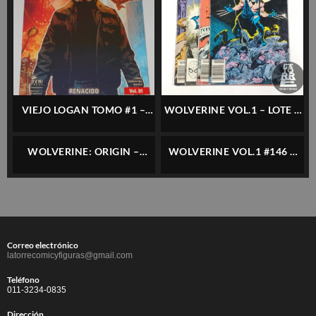
VIEJO LOGAN TOMO #1 –
WOLVERINE VOL.1 – LOTE 4
OVNI PRESS – ESPAÑOL
NÚMEROS (#1 A 4) –
MARVEL – INGLÉS
WOLVERINE: ORIGIN –
WOLVERINE VOL.1 #146 –
COMPLETO 6 NÚMEROS –
MARVEL – INGLÉS
CONOSUR – ESPAÑOL
Correo electrónico
latorrecomicyfiguras@gmail.com
Teléfono
011-3234-0835
Dirección