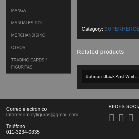
MANGA
MANUALES ROL
Category:
SUPERHERO
MERCHANDISING
OTROS
Related products
TRADING CARDS /
FIGURITAS
Batman Black And White
(limited Edition Statue) –
Dc Direct
REDES SOCI
Correo electrónico
latorrecomicyfiguras@gmail.com
Teléfono
011-3234-0835