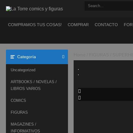
Saltar
al
contenido
COMPRAMOS TUS COSAS!
COMPRAR
CONTACTO
FOR
Home
/
FIGURAS
/
SUPERH
Categoría
Uncategorized
ARTBOOKS / NOVELAS /
LIBROS VARIOS
COMICS
FIGURAS
MAGAZINES /
INFORMATIVOS