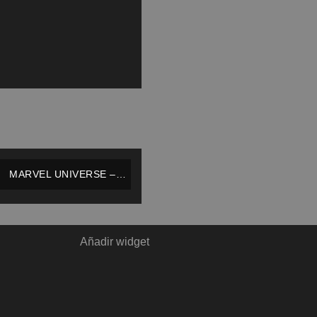
MARVEL UNIVERSE –
THOR 012 – HASBRO –
COMPLETO / IMPECABLE
Añadir widget