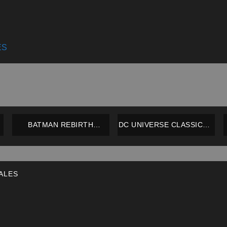
ES
BATMAN REBIRTH
DC UNIVERSE CLASSICS –
(ARTFX) – BATMAN –
ROBOTMAN – MATTEL –
KOTOBUKIYA – NUEVO /
IMPECABLE
ORIGINAL
ALES