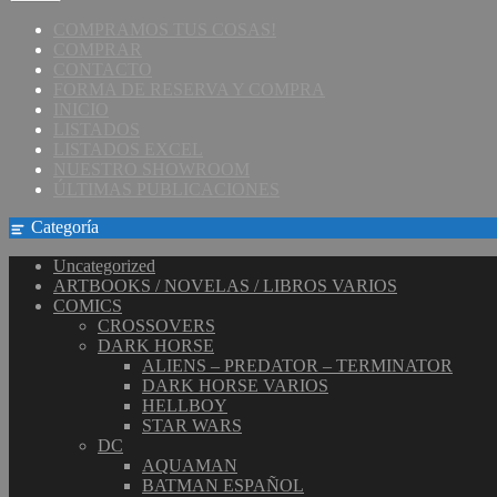
COMPRAMOS TUS COSAS!
COMPRAR
CONTACTO
FORMA DE RESERVA Y COMPRA
INICIO
LISTADOS
LISTADOS EXCEL
NUESTRO SHOWROOM
ÚLTIMAS PUBLICACIONES
Categoría
Uncategorized
ARTBOOKS / NOVELAS / LIBROS VARIOS
COMICS
CROSSOVERS
DARK HORSE
ALIENS – PREDATOR – TERMINATOR
DARK HORSE VARIOS
HELLBOY
STAR WARS
DC
AQUAMAN
BATMAN ESPAÑOL