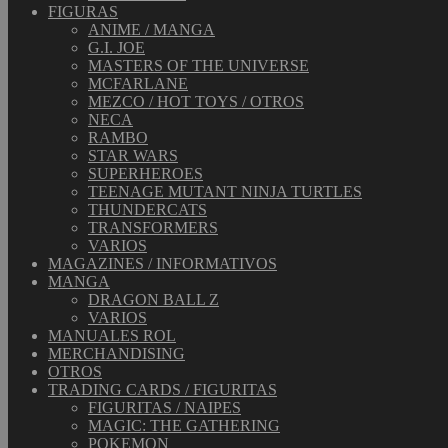
FIGURAS
ANIME / MANGA
G.I. JOE
MASTERS OF THE UNIVERSE
MCFARLANE
MEZCO / HOT TOYS / OTROS
NECA
RAMBO
STAR WARS
SUPERHEROES
TEENAGE MUTANT NINJA TURTLES
THUNDERCATS
TRANSFORMERS
VARIOS
MAGAZINES / INFORMATIVOS
MANGA
DRAGON BALL Z
VARIOS
MANUALES ROL
MERCHANDISING
OTROS
TRADING CARDS / FIGURITAS
FIGURITAS / NAIPES
MAGIC: THE GATHERING
POKEMON