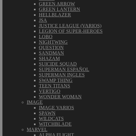
GREEN ARROW
GREEN LANTERN
HELLBLAZER
JSA
JUSTICE LEAGUE (VARIOS)
LEGION OF SUPER-HEROES
LOBO
NIGHTWING
QUESTION
SANDMAN
SHAZAM
SUICIDE SQUAD
SUPERMAN ESPAÑOL
SUPERMAN INGLES
SWAMP THING
TEEN TITANS
VERTIGO
WONDER WOMAN
IMAGE
IMAGE VARIOS
SPAWN
WILDCATS
WITCHBLADE
MARVEL
ALPHA FLIGHT